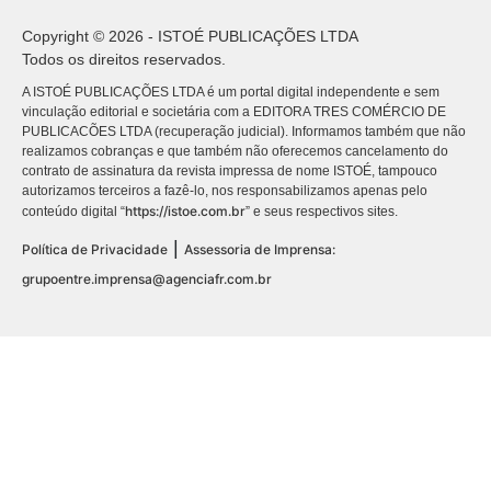
Copyright © 2026 - ISTOÉ PUBLICAÇÕES LTDA
Todos os direitos reservados.
A ISTOÉ PUBLICAÇÕES LTDA é um portal digital independente e sem
vinculação editorial e societária com a EDITORA TRES COMÉRCIO DE
PUBLICACÕES LTDA (recuperação judicial). Informamos também que não
realizamos cobranças e que também não oferecemos cancelamento do
contrato de assinatura da revista impressa de nome ISTOÉ, tampouco
autorizamos terceiros a fazê-lo, nos responsabilizamos apenas pelo
https://istoe.com.br
conteúdo digital “
” e seus respectivos sites.
|
Política de Privacidade
Assessoria de Imprensa:
grupoentre.imprensa@agenciafr.com.br