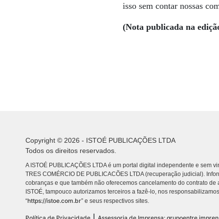
isso sem contar nossas com
(Nota publicada na ediçã
Copyright © 2026 - ISTOÉ PUBLICAÇÕES LTDA
Todos os direitos reservados.
A ISTOÉ PUBLICAÇÕES LTDA é um portal digital independente e sem vin
TRES COMÉRCIO DE PUBLICACÕES LTDA (recuperação judicial). Info
cobranças e que também não oferecemos cancelamento do contrato de a
ISTOÉ, tampouco autorizamos terceiros a fazê-lo, nos responsabilizamos
https://istoe.com.br
“
” e seus respectivos sites.
|
Política de Privacidade
Assessoria de Imprensa: grupoentre.impre