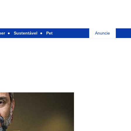
her
Sustentável
Pet
Anuncie