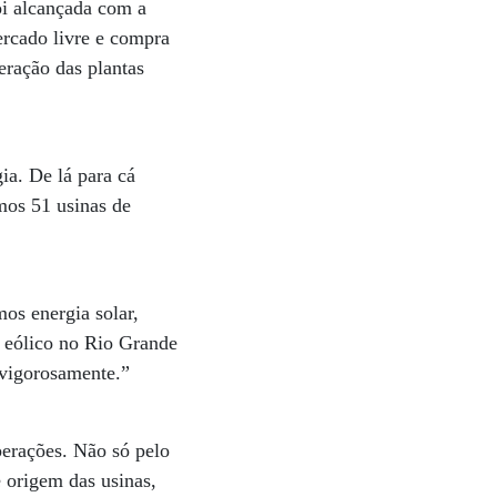
oi alcançada com a
ercado livre e compra
eração das plantas
ia. De lá para cá
mos 51 usinas de
os energia solar,
 eólico no Rio Grande
 vigorosamente.”
perações. Não só pelo
 origem das usinas,