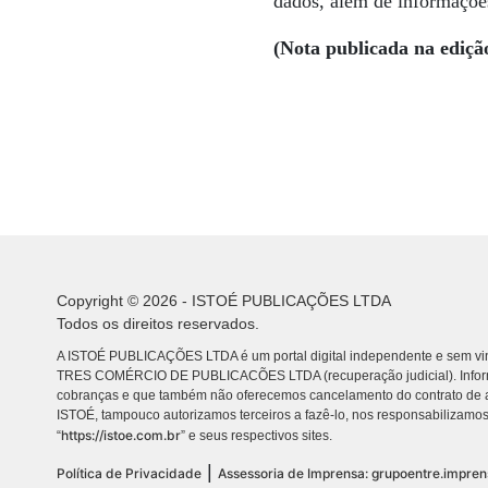
dados, além de informações
(Nota publicada na ediçã
Copyright © 2026 - ISTOÉ PUBLICAÇÕES LTDA
Todos os direitos reservados.
A ISTOÉ PUBLICAÇÕES LTDA é um portal digital independente e sem vin
TRES COMÉRCIO DE PUBLICACÕES LTDA (recuperação judicial). Info
cobranças e que também não oferecemos cancelamento do contrato de a
ISTOÉ, tampouco autorizamos terceiros a fazê-lo, nos responsabilizamos
https://istoe.com.br
“
” e seus respectivos sites.
|
Política de Privacidade
Assessoria de Imprensa: grupoentre.impre