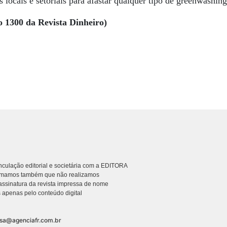
 locais e setoriais para afastar qualquer tipo de greenwashing
o 1300 da Revista Dinheiro)
culação editorial e societária com a EDITORA
rmamos também que não realizamos
ssinatura da revista impressa de nome
 apenas pelo conteúdo digital
nsa@agenciafr.com.br