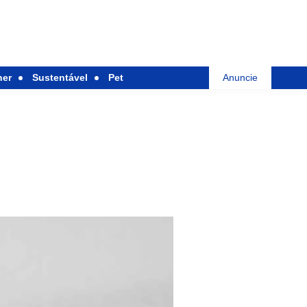
her
Sustentável
Pet
Anuncie