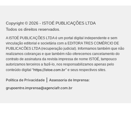
Copyright © 2026 - ISTOÉ PUBLICAÇÕES LTDA
Todos os direitos reservados.
A ISTOÉ PUBLICAÇÕES LTDA é um portal digital independente e sem
vinculação editorial e societária com a EDITORA TRES COMÉRCIO DE
PUBLICACÕES LTDA (recuperação judicial). Informamos também que não
realizamos cobranças e que também não oferecemos cancelamento do
contrato de assinatura da revista impressa de nome ISTOÉ, tampouco
autorizamos terceiros a fazê-lo, nos responsabilizamos apenas pelo
https://istoe.com.br
conteúdo digital “
” e seus respectivos sites.
|
Política de Privacidade
Assessoria de Imprensa:
grupoentre.imprensa@agenciafr.com.br