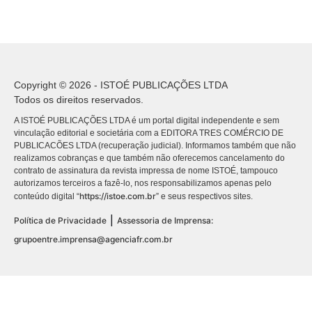
Copyright © 2026 - ISTOÉ PUBLICAÇÕES LTDA
Todos os direitos reservados.
A ISTOÉ PUBLICAÇÕES LTDA é um portal digital independente e sem
vinculação editorial e societária com a EDITORA TRES COMÉRCIO DE
PUBLICACÕES LTDA (recuperação judicial). Informamos também que não
realizamos cobranças e que também não oferecemos cancelamento do
contrato de assinatura da revista impressa de nome ISTOÉ, tampouco
autorizamos terceiros a fazê-lo, nos responsabilizamos apenas pelo
https://istoe.com.br
conteúdo digital “
” e seus respectivos sites.
|
Política de Privacidade
Assessoria de Imprensa:
grupoentre.imprensa@agenciafr.com.br