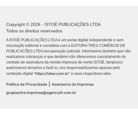
Copyright © 2026 - ISTOÉ PUBLICAÇÕES LTDA
Todos os direitos reservados.
A ISTOÉ PUBLICAÇÕES LTDA é um portal digital independente e sem
vinculação editorial e societária com a EDITORA TRES COMÉRCIO DE
PUBLICACÕES LTDA (recuperação judicial). Informamos também que não
realizamos cobranças e que também não oferecemos cancelamento do
contrato de assinatura da revista impressa de nome ISTOÉ, tampouco
autorizamos terceiros a fazê-lo, nos responsabilizamos apenas pelo
https://istoe.com.br
conteúdo digital “
” e seus respectivos sites.
|
Política de Privacidade
Assessoria de Imprensa:
grupoentre.imprensa@agenciafr.com.br