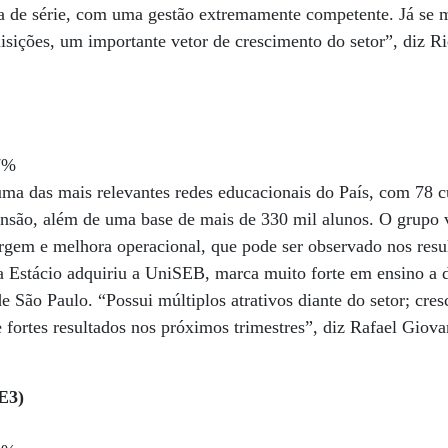
a de série, com uma gestão extremamente competente. Já se m
isições, um importante vetor de crescimento do setor”, diz R
7%
a das mais relevantes redes educacionais do País, com 78 c
ensão, além de uma base de mais de 330 mil alunos. O grup
rgem e melhora operacional, que pode ser observado nos resu
a Estácio adquiriu a UniSEB, marca muito forte em ensino a d
e São Paulo. “Possui múltiplos atrativos diante do setor; cres
e fortes resultados nos próximos trimestres”, diz Rafael Giov
E3)