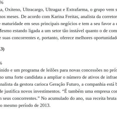
0%
a, Oxiteno, Ultracargo, Ultragaz e Extrafarma, o grupo vem 
imos meses. De acordo com Karina Freitas, analista da corret
 maturidade em seus principais negócios e tem a seu favor a 
smo estando ligada a um setor tão instável quanto o de comb
e suas concorrentes e, portanto, oferece melhores oportunidad
3)
%
finido e um programa de leilões para novas concessões no pró
o uma forte candidata a ampliar o número de ativos de infrae
nalista da gestora carioca Geração Futuro, a companhia está
dade justifica novos investimentos. “É também uma empresa com
 seus concorrentes.” No acumulado do ano, sua receita bruta 
ao mesmo período de 2013.