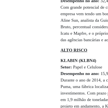
Desempenho no ano:
32,
Com grande potencial de cr
empresa vem tendo um bom 
Aline Sun, analista da Gui
Bruto, percentual conside
Icatu e Mapfre, e o própri
das agências bancárias e ao
ALTO RISCO
KLABIN (KLBN4)
Setor:
Papel e Celulose
Desempenho no ano:
15,
Durante o ano de 2014, a c
Puma, uma fábrica localiza
investimentos. Com prazo pr
em 1,9 milhão de tonelada
projeto em andamento, a K