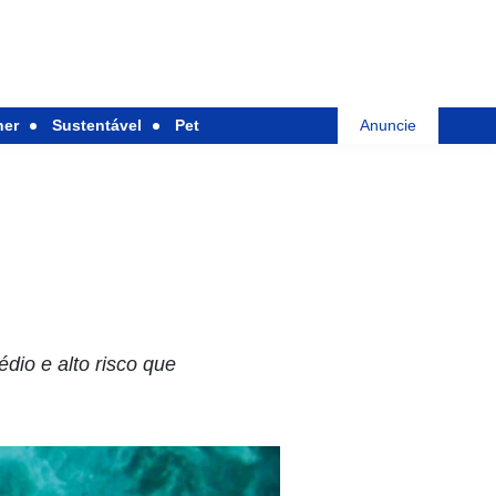
her
Sustentável
Pet
Anuncie
dio e alto risco que