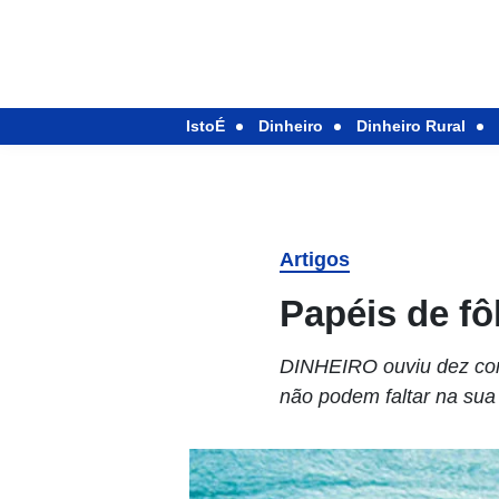
IstoÉ
Dinheiro
Dinheiro Rural
Artigos
Papéis de fô
DINHEIRO ouviu dez corr
não podem faltar na sua 