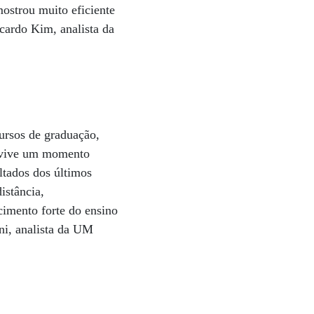
ostrou muito eficiente
icardo Kim, analista da
ursos de graduação,
o vive um momento
ltados dos últimos
istância,
cimento forte do ensino
ani, analista da UM