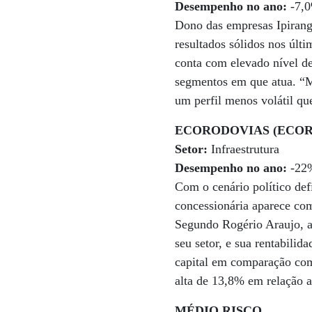
Desempenho no ano:
-7,
Dono das empresas Ipirang
resultados sólidos nos últ
conta com elevado nível de
segmentos em que atua. “Me
um perfil menos volátil qu
ECORODOVIAS (ECOR
Setor:
Infraestrutura
Desempenho no ano:
-22
Com o cenário político de
concessionária aparece com
Segundo Rogério Araujo, a
seu setor, e sua rentabili
capital em comparação com
alta de 13,8% em relação 
MÉDIO RISCO