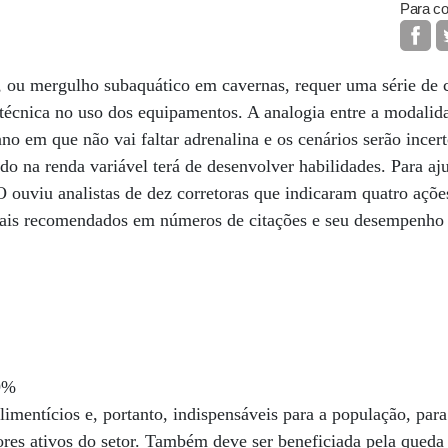
Para co
”, ou mergulho subaquático em cavernas, requer uma série de
e técnica no uso dos equipamentos. A analogia entre a modalida
o em que não vai faltar adrenalina e os cenários serão incert
ndo na renda variável terá de desenvolver habilidades. Para aj
uviu analistas de dez corretoras que indicaram quatro ações
 mais recomendados em números de citações e seu desempenho 
9%
imentícios e, portanto, indispensáveis para a população, para 
res ativos do setor. Também deve ser beneficiada pela queda