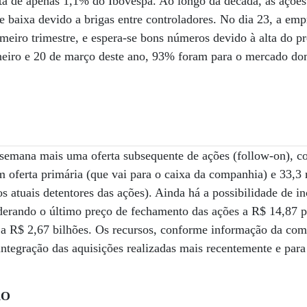
ta de apenas 1,1% do Ibovespa. Ao longo da década, as açõe
 baixa devido a brigas entre controladores. No dia 23, a emp
rimeiro trimestre, e espera-se bons números devido à alta do 
aneiro e 20 de março deste ano, 93% foram para o mercado do
semana mais uma oferta subsequente de ações (follow-on), c
 oferta primária (que vai para o caixa da companhia) e 33,3
os atuais detentores das ações). Ainda há a possibilidade de i
derando o último preço de fechamento das ações a R$ 14,87 p
 a R$ 2,67 bilhões. Os recursos, conforme informação da com
integração das aquisições realizadas mais recentemente e para
ÃO