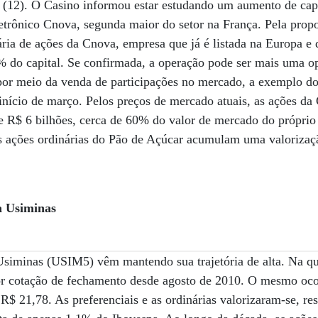
a (12). O Casino informou estar estudando um aumento de cap
trônico Cnova, segunda maior do setor na França. Pela propo
ária de ações da Cnova, empresa que já é listada na Europa e 
% do capital. Se confirmada, a operação pode ser mais uma o
 por meio da venda de participações no mercado, a exemplo d
 início de março. Pelos preços de mercado atuais, as ações d
e R$ 6 bilhões, cerca de 60% do valor de mercado do próprio
as ações ordinárias do Pão de Açúcar acumulam uma valoriza
a Usiminas
Usiminas (USIM5) vêm mantendo sua trajetória de alta. Na qua
r cotação de fechamento desde agosto de 2010. O mesmo oco
 R$ 21,78. As preferenciais e as ordinárias valorizaram-se, r