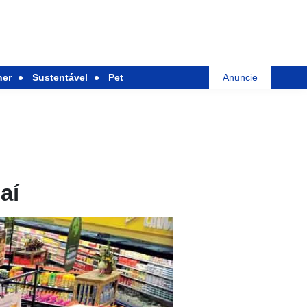
her
Sustentável
Pet
Anuncie
aí