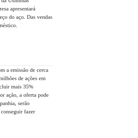
s da Usiminas
resa apresentará
preço do aço. Das vendas
méstico.
om a emissão de cerca
 milhões de ações em
ncluir mais 35%
or ação, a oferta pode
panhia, serão
 conseguir fazer