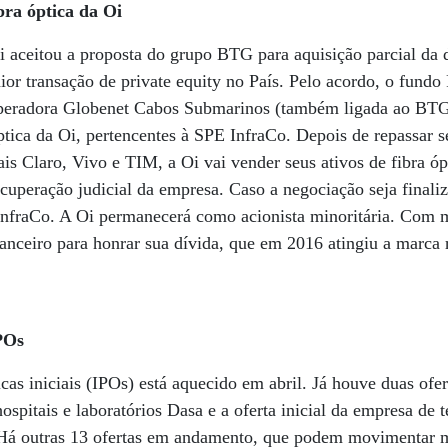
bra óptica da Oi
i aceitou a proposta do grupo BTG para aquisição parcial da d
ior transação de private equity no País. Pelo acordo, o fund
operadora Globenet Cabos Submarinos (também ligada ao BTG)
óptica da Oi, pertencentes à SPE InfraCo. Depois de repassar 
ais Claro, Vivo e TIM, a Oi vai vender seus ativos de fibra óp
ecuperação judicial da empresa. Caso a negociação seja final
InfraCo. A Oi permanecerá como acionista minoritária. Com m
anceiro para honrar sua dívida, que em 2016 atingiu a marca
POs
cas iniciais (IPOs) está aquecido em abril. Já houve duas ofe
ospitais e laboratórios Dasa e a oferta inicial da empresa de 
Há outras 13 ofertas em andamento, que podem movimentar m