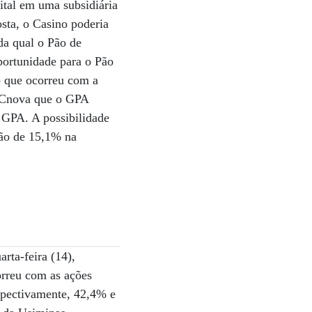
ital em uma subsidiária
sta, o Casino poderia
da qual o Pão de
portunidade para o Pão
o que ocorreu com a
a Cnova que o GPA
 GPA. A possibilidade
ção de 15,1% na
rta-feira (14),
rreu com as ações
espectivamente, 42,4% e