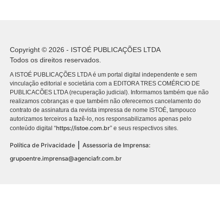
Copyright © 2026 - ISTOÉ PUBLICAÇÕES LTDA
Todos os direitos reservados.
A ISTOÉ PUBLICAÇÕES LTDA é um portal digital independente e sem
vinculação editorial e societária com a EDITORA TRES COMÉRCIO DE
PUBLICACÕES LTDA (recuperação judicial). Informamos também que não
realizamos cobranças e que também não oferecemos cancelamento do
contrato de assinatura da revista impressa de nome ISTOÉ, tampouco
autorizamos terceiros a fazê-lo, nos responsabilizamos apenas pelo
https://istoe.com.br
conteúdo digital “
” e seus respectivos sites.
|
Política de Privacidade
Assessoria de Imprensa:
grupoentre.imprensa@agenciafr.com.br