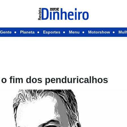
Gente
Planeta
Esportes
Menu
Motorshow
Mul
 o fim dos penduricalhos