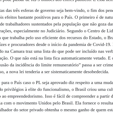
tas das três esferas de governo seja bem-vindo, o fim dos pen
is efeitos bastante positivos para o País. O primeiro é de nat
e de trabalhadores sustentados pela população que não goza d
rações, especialmente no Judiciário. Segundo o Centro de Li
a que trabalha pelo uso eficiente dos recursos do Estado, o B
ízes e procuradores desde o início da pandemia de Covid-19.
do na Camara traz uma lista do que pode ser incluído nas verb
ção. O que não está na lista fica automaticamente vetado. E 
clusão da incidência do limite remuneratório” passa a ser crim
so, a nova lei tenderia a ser sistematicamente desobedecida.
 para o País caso o PL seja aprovado diz respeito a uma mud
o privilégios à elite do funcionalismo, o Brasil criou uma cul
ão ao empreendedorismo. Isso é fácil de compreender a partir 
ia com o movimento Unidos pelo Brasil. Ela fornece o result
balhador do setor privado obtenha o mesmo ganho de quem est