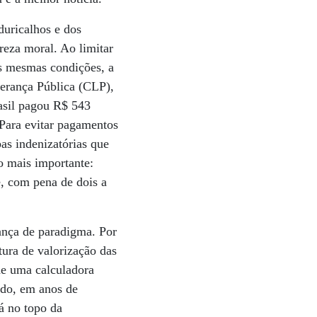
duricalhos e dos
ureza moral. Ao limitar
as mesmas condições, a
derança Pública (CLP),
rasil pagou R$ 543
 Para evitar pagamentos
as indenizatórias que
o mais importante:
e, com pena de dois a
ança de paradigma. Por
tura de valorização das
de uma calculadora
ado, em anos de
á no topo da