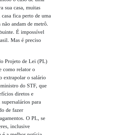
ra sua casa, muitas
a casa fica perto de uma
es não andam de metrô.
buinte. É impossível
asil. Mas é preciso
do Projeto de Lei (PL)
e como relator o
 extrapolar o salário
 ministro do STF, que
ícios diretos e
 supersalários para
do de fazer
 pagamentos. O PL, se
res, inclusive
 é a melhor notícia.