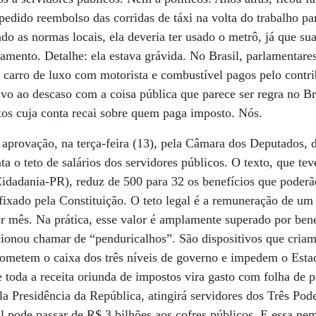
pedido reembolso das corridas de táxi na volta do trabalho pa
do as normas locais, ela deveria ter usado o metrô, já que su
amento. Detalhe: ela estava grávida. No Brasil, parlamentar
 carro de luxo com motorista e combustível pagos pelo contri
vo ao descaso com a coisa pública que parece ser regra no Br
tos cuja conta recai sobre quem paga imposto. Nós.
 aprovação, na terça-feira (13), pela Câmara dos Deputados, 
a o teto de salários dos servidores públicos. O texto, que tev
dadania-PR), reduz de 500 para 32 os benefícios que poderão
ixado pela Constituição. O teto legal é a remuneração de um
r mês. Na prática, esse valor é amplamente superado por benef
cionou chamar de “penduricalhos”. São dispositivos que criam
rometem o caixa dos três níveis de governo e impedem o Esta
e toda a receita oriunda de impostos vira gasto com folha de
a Presidência da República, atingirá servidores dos Três Pode
l pode passar de R$ 3 bilhões aos cofres públicos. E essa nem