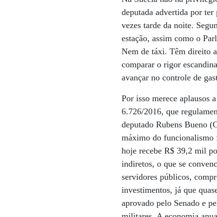
deputada advertida por ter 
vezes tarde da noite. Segun
estação, assim como o Parl
Nem de táxi. Têm direito a
comparar o rigor escandina
avançar no controle de gas
Por isso merece aplausos a
6.726/2016, que regulament
deputado Rubens Bueno (Ci
máximo do funcionalismo f
hoje recebe R$ 39,2 mil po
indiretos, o que se conven
servidores públicos, comp
investimentos, já que quas
aprovado pelo Senado e pel
militares. A economia anua