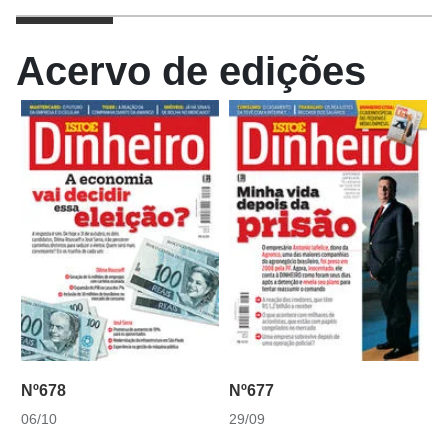
Acervo de edições
Nº678
Nº677
06/10
29/09