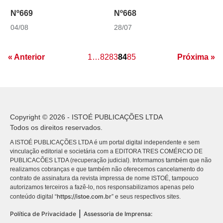
Nº669
Nº668
04/08
28/07
« Anterior
1
…
82
83
84
85
Próxima »
Copyright © 2026 - ISTOÉ PUBLICAÇÕES LTDA
Todos os direitos reservados.
A ISTOÉ PUBLICAÇÕES LTDA é um portal digital independente e sem
vinculação editorial e societária com a EDITORA TRES COMÉRCIO DE
PUBLICACÕES LTDA (recuperação judicial). Informamos também que não
realizamos cobranças e que também não oferecemos cancelamento do
contrato de assinatura da revista impressa de nome ISTOÉ, tampouco
autorizamos terceiros a fazê-lo, nos responsabilizamos apenas pelo
https://istoe.com.br
conteúdo digital “
” e seus respectivos sites.
|
Política de Privacidade
Assessoria de Imprensa: