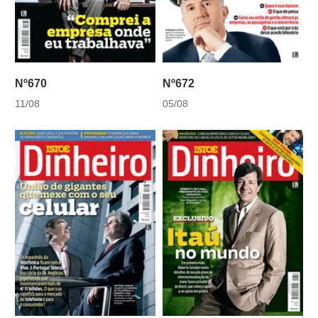
Nº670
Nº672
11/08
05/08