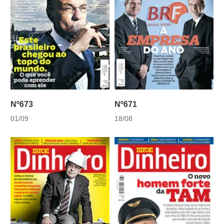
Nº673
Nº671
01/09
18/08