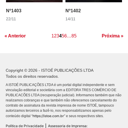
Nº1403
Nº1402
22/11
14/11
« Anterior
1
2
3
4
5
6
…
85
Próxima »
Copyright © 2026 - ISTOÉ PUBLICAÇÕES LTDA
Todos os direitos reservados.
A ISTOÉ PUBLICAÇÕES LTDA é um portal digital independente e sem
vinculação editorial e societária com a EDITORA TRES COMÉRCIO DE
PUBLICACÕES LTDA (recuperação judicial). Informamos também que não
realizamos cobranças e que também não oferecemos cancelamento do
contrato de assinatura da revista impressa de nome ISTOÉ, tampouco
autorizamos terceiros a fazê-lo, nos responsabilizamos apenas pelo
https://istoe.com.br
conteúdo digital “
” e seus respectivos sites.
|
Política de Privacidade
Assessoria de Imprensa: