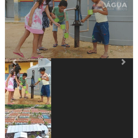
parada desde 2016 sua primeira grande
inauguração e reforça a agenda política
social.
Previous
Next