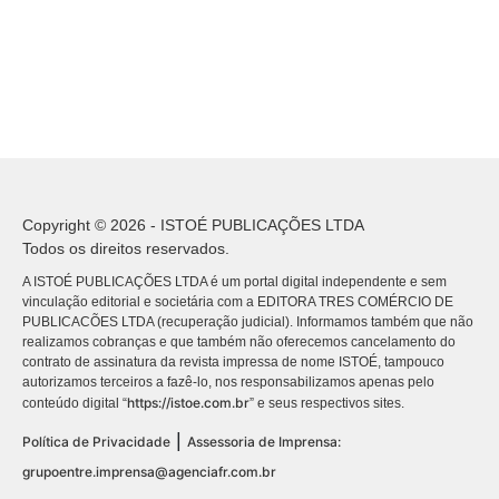
Copyright © 2026 - ISTOÉ PUBLICAÇÕES LTDA
Todos os direitos reservados.
A ISTOÉ PUBLICAÇÕES LTDA é um portal digital independente e sem
vinculação editorial e societária com a EDITORA TRES COMÉRCIO DE
PUBLICACÕES LTDA (recuperação judicial). Informamos também que não
realizamos cobranças e que também não oferecemos cancelamento do
contrato de assinatura da revista impressa de nome ISTOÉ, tampouco
autorizamos terceiros a fazê-lo, nos responsabilizamos apenas pelo
https://istoe.com.br
conteúdo digital “
” e seus respectivos sites.
|
Política de Privacidade
Assessoria de Imprensa:
grupoentre.imprensa@agenciafr.com.br