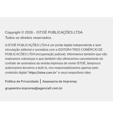
Copyright © 2026 - ISTOÉ PUBLICAÇÕES LTDA
Todos os direitos reservados.
A ISTOÉ PUBLICAÇÕES LTDA é um portal digital independente e sem
vinculação editorial e societária com a EDITORA TRES COMÉRCIO DE
PUBLICACÕES LTDA (recuperação judicial). Informamos também que não
realizamos cobranças e que também não oferecemos cancelamento do
contrato de assinatura da revista impressa de nome ISTOÉ, tampouco
autorizamos terceiros a fazê-lo, nos responsabilizamos apenas pelo
https://istoe.com.br
conteúdo digital “
” e seus respectivos sites.
|
Política de Privacidade
Assessoria de Imprensa:
grupoentre.imprensa@agenciafr.com.br