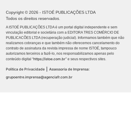
Copyright © 2026 - ISTOÉ PUBLICAÇÕES LTDA
Todos os direitos reservados.
A ISTOÉ PUBLICAÇÕES LTDA é um portal digital independente e sem
vinculação editorial e societária com a EDITORA TRES COMÉRCIO DE
PUBLICACÕES LTDA (recuperação judicial). Informamos também que não
realizamos cobranças e que também não oferecemos cancelamento do
contrato de assinatura da revista impressa de nome ISTOÉ, tampouco
autorizamos terceiros a fazê-lo, nos responsabilizamos apenas pelo
https://istoe.com.br
conteúdo digital “
” e seus respectivos sites.
|
Política de Privacidade
Assessoria de Imprensa:
grupoentre.imprensa@agenciafr.com.br