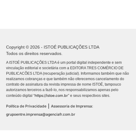
Copyright © 2026 - ISTOÉ PUBLICAÇÕES LTDA
Todos os direitos reservados.
A ISTOÉ PUBLICAÇÕES LTDA é um portal digital independente e sem
vinculação editorial e societária com a EDITORA TRES COMÉRCIO DE
PUBLICACÕES LTDA (recuperação judicial). Informamos também que não
realizamos cobranças e que também não oferecemos cancelamento do
contrato de assinatura da revista impressa de nome ISTOÉ, tampouco
autorizamos terceiros a fazê-lo, nos responsabilizamos apenas pelo
https://istoe.com.br
conteúdo digital “
” e seus respectivos sites.
|
Política de Privacidade
Assessoria de Imprensa:
grupoentre.imprensa@agenciafr.com.br