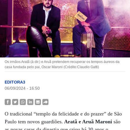
Os irmãos Aratã (à dir.) e Aruã pretendem recuperar os tempos áureos da
casa fundada pelo pai, Oscar Maroni (Crédito:Claudio Gatti)
EDITORA3
06/09/2024 - 16:50
O tradicional “templo da felicidade e do prazer” de São
Paulo tem novos guardiões.
Aratã e Aruã Maroni
são
as novas caras da dinastia que criou há 30 anos o