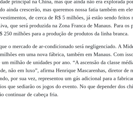
vidade principal na China, mas que ainda não era explorada p
ado ainda crescerão, mas queremos nossa fatia também em ele
estimentos, de cerca de R$ 5 milhões, já estão sendo feitos 
iva, que será produzida na Zona Franca de Manaus. Para os 
$ 250 milhões para a produção de produtos da linha branca.
 que o mercado de ar-condicionado será negligenciado. A Mid
 milhões em uma nova fábrica, também em Manaus. Com isso,
 um milhão de unidades por ano. “A ascensão da classe média
de, não em luxo”, afirma Henrique Mascarenhas, diretor de 
o, por sua vez, representou um gás adicional para a fabrica
ios que sediarão os jogos do evento. No que depender dos c
vão continuar de cabeça fria.