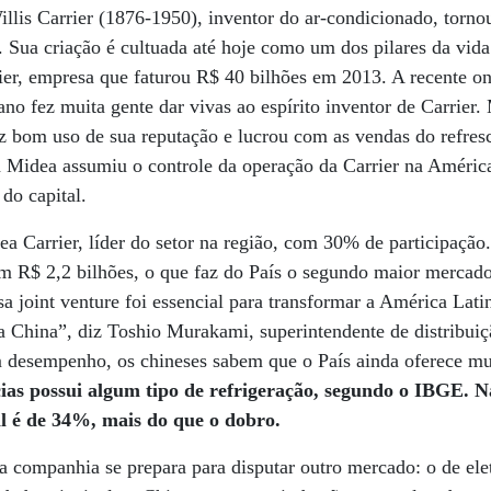
lis Carrier (1876-1950), inventor do ar-condicionado, torno
e. Sua criação é cultuada até hoje como um dos pilares da vi
er, empresa que faturou R$ 40 bilhões em 2013. A recente on
 ano fez muita gente dar vivas ao espírito inventor de Carrier
z bom uso de sua reputação e lucrou com as vendas do refres
 Midea assumiu o controle da operação da Carrier na Améric
do capital.
ea Carrier, líder do setor na região, com 30% de participação
am R$ 2,2 bilhões, o que faz do País o segundo maior merca
sa joint venture foi essencial para transformar a América La
a China”, diz Toshio Murakami, superintendente de distribui
 desempenho, os chineses sabem que o País ainda oferece mu
as possui algum tipo de refrigeração, segundo o IBGE.
N
l é de 34%, mais do que o dobro.
a companhia se prepara para disputar outro mercado: o de ele