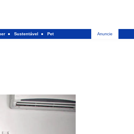
her
Sustentável
Pet
Anuncie