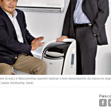
akami (à esq.) e Mascarenhas querem replicar o bom desempenho da marca no seg
 Calebe Simões/Ag. Istoé)
Para co