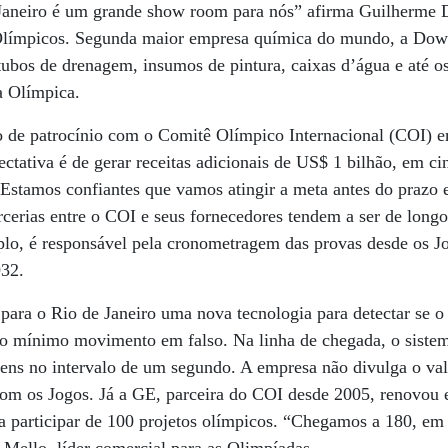
 Janeiro é um grande show room para nós” afirma Guilherme D
límpicos. Segunda maior empresa química do mundo, a Dow f
 tubos de drenagem, insumos de pintura, caixas d’água e até o
a Olímpica.
o de patrocínio com o Comitê Olímpico Internacional (COI) e
ectativa é de gerar receitas adicionais de US$ 1 bilhão, em ci
“Estamos confiantes que vamos atingir a meta antes do prazo 
rcerias entre o COI e seus fornecedores tendem a ser de longo
lo, é responsável pela cronometragem das provas desde os J
932.
 para o Rio de Janeiro uma nova tecnologia para detectar se o
r o mínimo movimento em falso. Na linha de chegada, o sist
gens no intervalo de um segundo. A empresa não divulga o val
 com os Jogos. Já a GE, parceira do COI desde 2005, renovou
a participar de 100 projetos olímpicos. “Chegamos a 180, em 