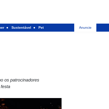
her
Sustentável
Pet
Anuncie
o os patrocinadores
festa