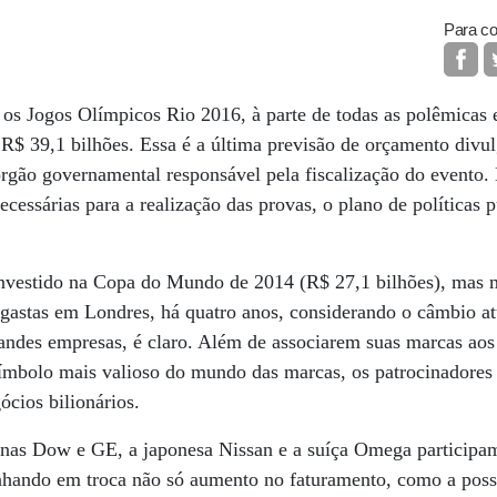
Para co
a os Jogos Olímpicos Rio 2016, à parte de todas as polêmicas
R$ 39,1 bilhões. Essa é a última previsão de orçamento divu
rgão governamental responsável pela fiscalização do evento.
necessárias para a realização das provas, o plano de políticas
investido na Copa do Mundo de 2014 (R$ 27,1 bilhões), mas 
as gastas em Londres, há quatro anos, considerando o câmbio at
grandes empresas, é claro. Além de associarem suas marcas aos
símbolo mais valioso do mundo das marcas, os patrocinadores
ócios bilionários.
nas Dow e GE, a japonesa Nissan e a suíça Omega participa
nhando em troca não só aumento no faturamento, como a possi