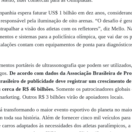
o Mello, líder comercial para as Olimpíadas.
nhia espera faturar US$ 1 bilhão em dez anos, considerand
responsável pela iluminação de oito arenas. “O desafio é gera
trapalhar a visão dos atletas com os refletores”, diz Mello. N
ntos e sistemas para a policlínica olímpica, que vai dar os p
stalações contam com equipamentos de ponta para diagnóstico
entos portáteis de ultrassonografia que podem ser utilizados,
ogos.
De acordo com dados da Associação Brasileira de Pr
rasileiro de publicidade deve registrar um crescimento 
 cerca de R$ 46 bilhões.
Somente os patrocinadores globais
marketing. Outros R$ 3 bilhões virão de apoiadores locais.
á transformando o maior evento esportivo do planeta no maio
toda sua história. Além de fornecer cinco mil veículos para 
e carros adaptados às necessidades dos atletas paralímpicos, 