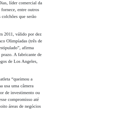
ias, líder comercial da
ornece, entre outros
s colchões que serão
m 2011, válido por dez
nco Olimpíadas (três de
estipulado”, afirma
 prazo. A fabricante de
ogos de Los Angeles,
 atleta “queimou a
ema usa uma câmera
or de investimento ou
 esse compromisso até
oito áreas de negócios