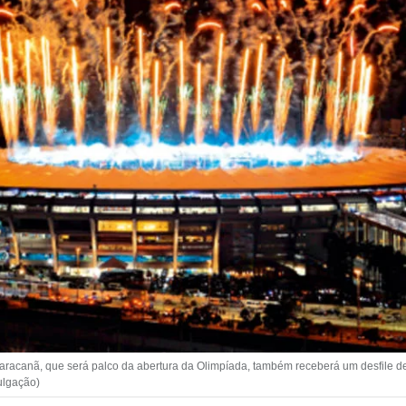
Maracanã, que será palco da abertura da Olimpíada, também receberá um desfile
ulgação)