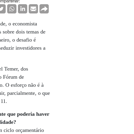
mpartilhar:
ade, o economista
s sobre dois temas de
eiro, o desafio é
eduzir investidores a
el Temer, dos
no Fórum de
o. O esforço não é à
ir, parcialmente, o que
 11.
te que poderia haver
lidade?
m ciclo orçamentário