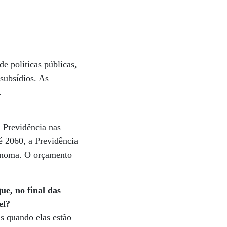
e políticas públicas,
subsídios. As
.
a Previdência nas
té 2060, a Previdência
tônoma. O orçamento
ue, no final das
el?
as quando elas estão