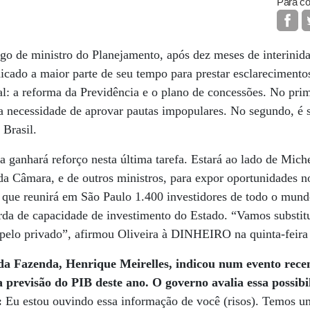
Para co
go de ministro do Planejamento, após dez meses de interinid
cado a maior parte de seu tempo para prestar esclarecimento
l: a reforma da Previdência e o plano de concessões. No prim
 necessidade de aprovar pautas impopulares. No segundo, é s
 Brasil.
ra ganhará reforço nesta última tarefa. Estará ao lado de Mich
a Câmara, e de outros ministros, para expor oportunidades 
 que reunirá em São Paulo 1.400 investidores de todo o mund
da de capacidade de investimento do Estado. “Vamos substitu
 pelo privado”, afirmou Oliveira à DINHEIRO na quinta-feira
 Fazenda, Henrique Meirelles, indicou num evento recen
 previsão do PIB deste ano.
O governo avalia essa possibi
:
Eu estou ouvindo essa informação de você (risos). Temos u