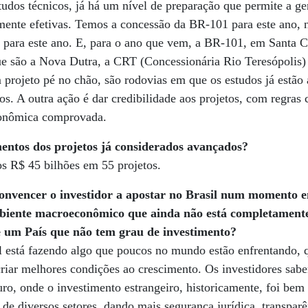
udos técnicos, já há um nível de preparação que permite a gen
lmente efetivas. Temos a concessão da BR-101 para este ano, 
ara este ano. E, para o ano que vem, a BR-101, em Santa Cat
ue são a Nova Dutra, a CRT (Concessionária Rio Teresópolis) 
 projeto pé no chão, são rodovias em que os estudos já estão
s. A outra ação é dar credibilidade aos projetos, com regras c
econômica comprovada.
entos dos projetos já considerados avançados?
s R$ 45 bilhões em 55 projetos.
onvencer o investidor a apostar no Brasil num momento 
ambiente macroeconômico que ainda não está completament
 um País que não tem grau de investimento?
l está fazendo algo que poucos no mundo estão enfrentando, 
 criar melhores condições ao crescimento. Os investidores sab
uro, onde o investimento estrangeiro, historicamente, foi bem
de diversos setores, dando mais segurança jurídica, transpar