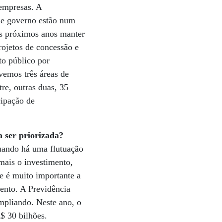
 empresas. A
 de governo estão num
s próximos anos manter
rojetos de concessão e
to público por
vemos três áreas de
re, outras duas, 35
cipação de
a ser priorizada?
uando há uma flutuação
mais o investimento,
ue é muito importante a
ento. A Previdência
mpliando. Neste ano, o
$ 30 bilhões.