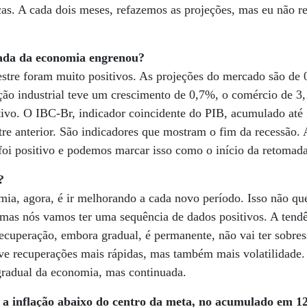
cas. A cada dois meses, refazemos as projeções, mas eu não 
mada da economia engrenou?
estre foram muito positivos. As projeções do mercado são de
ção industrial teve um crescimento de 0,7%, o comércio de 3,
ivo. O IBC-Br, indicador coincidente do PIB, acumulado até 
tre anterior. São indicadores que mostram o fim da recessão.
 foi positivo e podemos marcar isso como o início da retomad
?
ia, agora, é ir melhorando a cada novo período. Isso não qu
, mas nós vamos ter uma sequência de dados positivos. A ten
ecuperação, embora gradual, é permanente, não vai ter sobre
ve recuperações mais rápidas, mas também mais volatilidade.
radual da economia, mas continuada.
a inflação abaixo do centro da meta, no acumulado em 12