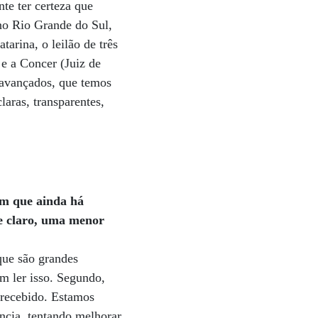
te ter certeza que
no Rio Grande do Sul,
arina, o leilão de três
e a Concer (Juiz de
 avançados, que temos
laras, transparentes,
em que ainda há
e claro, uma menor
que são grandes
em ler isso. Segundo,
 recebido. Estamos
ência, tentando melhorar