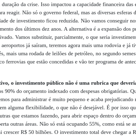
 a duração da crise. Isso impactou a capacidade financeira das
ra reagir. Não só o governo federal, mas as diversas esferas
de de investimento ficou reduzida. Não vamos conseguir no
mento dos últimos dez anos. A alternativa é a expansão dos p
rivado. Vamos substituir, parcialmente, o que seria investimen
 aeroportos já saíram, teremos agora mais uma rodovia e já ti
ês, mais uma rodada de leilões de petróleo, no segundo semest
nco ferrovias que estão concedidas e vão ter programa de ante
tivo, o investimento público não é uma rubrica que deveri
os 90% do orçamento indexado com despesas obrigatórias. Q
temos para administrar é muito pequeno e acaba prejudicando 
tem alguma flexibilidade, o que não é desejável. É por isso q
utras que estamos fazendo, para abrir espaço dentro do orçam
erta outras áreas. Não só está ocupando 55%, como está se a
i crescer R$ 50 bilhões. O investimento total deve chegar a R