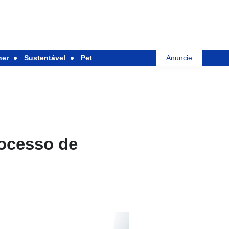
her
Sustentável
Pet
Anuncie
rocesso de