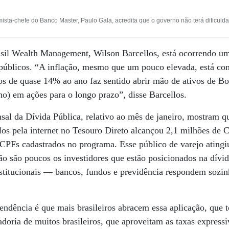
sta-chefe do Banco Master, Paulo Gala, acredita que o governo não terá dificuldad
il Wealth Management, Wilson Barcellos, está ocorrendo um 
s públicos. “A inflação, mesmo que um pouco elevada, está con
os de quase 14% ao ano faz sentido abrir mão de ativos de B
o) em ações para o longo prazo”, disse Barcellos.
sal da Dívida Pública, relativo ao mês de janeiro, mostram 
ulos pela internet no Tesouro Direto alcançou 2,1 milhões de 
 CPFs cadastrados no programa. Esse público de varejo ating
ão são poucos os investidores que estão posicionados na dívi
institucionais — bancos, fundos e previdência respondem sozi
endência é que mais brasileiros abracem essa aplicação, que
doria de muitos brasileiros, que aproveitam as taxas expressi