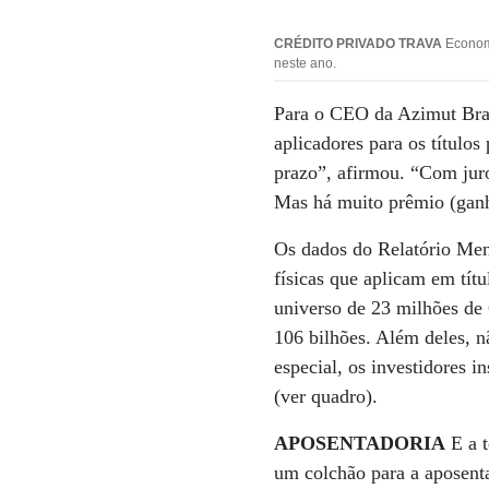
CRÉDITO PRIVADO TRAVA
Economi
neste ano.
Para o CEO da Azimut Bras
aplicadores para os título
prazo”, afirmou. “Com jur
Mas há muito prêmio (ganh
Os dados do Relatório Men
físicas que aplicam em tít
universo de 23 milhões de
106 bilhões. Além deles, n
especial, os investidores 
(ver quadro).
APOSENTADORIA
E a t
um colchão para a aposenta