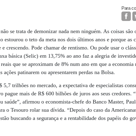
Para co
 E não se trata de demonizar nada nem ninguém. As coisas são o
ão estourou o teto da meta nos dois últimos anos e porque as 
e e crescendo. Pode chamar de rentismo. Ou pode usar o clás
axa básica (Selic) em 13,75% ao ano faz a alegria de investid
s reais que se aproximam de 8% num ano em que a economia m
s ações patinarem ou apresentarem perdas na Bolsa.
 5,7 trilhões no mercado, a expectativa de especialistas cons
pague mais de R$ 600 bilhões de juros aos seus credores. “É
u saúde”, afirmou o economista-chefe do Banco Master, Paul
ara o Tesouro rolar sua dívida. “Depois do caso da Americanas
 estão buscando a segurança e a rentabilidade dos papéis do g