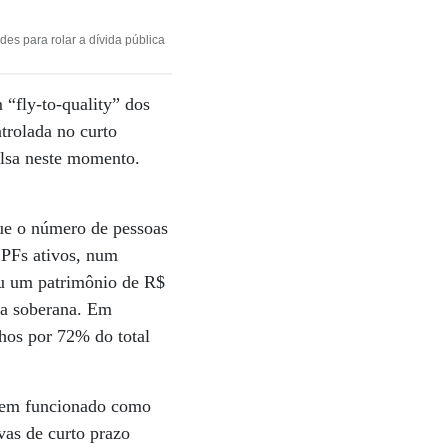
es para rolar a dívida pública
“fly-to-quality” dos
trolada no curto
olsa neste momento.
que o número de pessoas
CPFs ativos, num
iu um patrimônio de R$
da soberana. Em
nhos por 72% do total
 tem funcionado como
vas de curto prazo