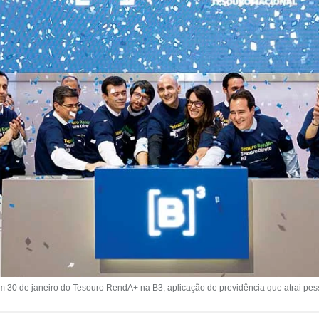
de janeiro do Tesouro RendA+ na B3, aplicação de previdência que atrai pesso