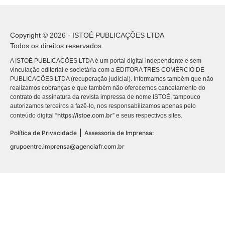
Copyright © 2026 - ISTOÉ PUBLICAÇÕES LTDA
Todos os direitos reservados.
A ISTOÉ PUBLICAÇÕES LTDA é um portal digital independente e sem
vinculação editorial e societária com a EDITORA TRES COMÉRCIO DE
PUBLICACÕES LTDA (recuperação judicial). Informamos também que não
realizamos cobranças e que também não oferecemos cancelamento do
contrato de assinatura da revista impressa de nome ISTOÉ, tampouco
autorizamos terceiros a fazê-lo, nos responsabilizamos apenas pelo
https://istoe.com.br
conteúdo digital “
” e seus respectivos sites.
|
Política de Privacidade
Assessoria de Imprensa:
grupoentre.imprensa@agenciafr.com.br