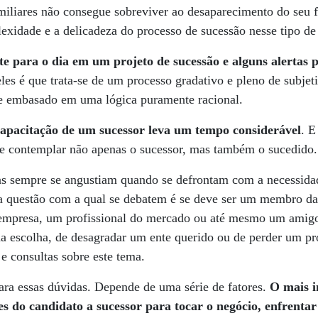
miliares não consegue sobreviver ao desaparecimento do seu
lexidade e a delicadeza do processo de sucessão nesse tipo d
te para o dia em um projeto de sucessão e alguns alertas 
eles é que trata-se de um processo gradativo e pleno de subje
e embasado em uma lógica puramente racional.
pacitação de um sucessor leva um tempo considerável
. E
ve contemplar não apenas o sucessor, mas também o sucedido.
s sempre se angustiam quando se defrontam com a necessidad
ra questão com a qual se debatem é se deve ser um membro da
empresa, um profissional do mercado ou até mesmo um amigo
 na escolha, de desagradar um ente querido ou de perder um pr
e consultas sobre este tema.
para essas dúvidas. Depende de uma série de fatores.
O mais i
s do candidato a sucessor para tocar o negócio, enfrentar