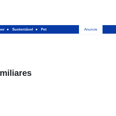
her
Sustentável
Pet
Anuncie
miliares