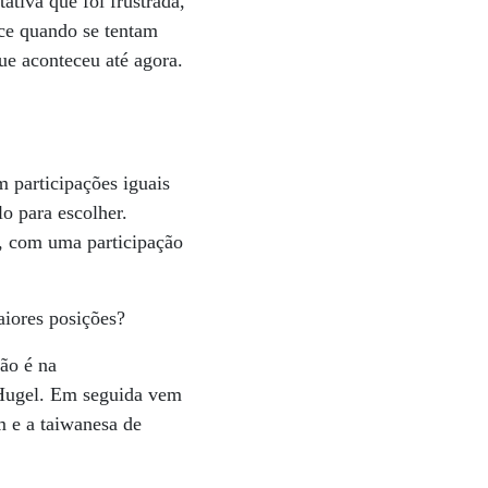
tiva que foi frustrada,
ece quando se tentam
ue aconteceu até agora.
 participações iguais
o para escolher.
, com uma participação
iores posições?
ão é na
 Hugel. Em seguida vem
m e a taiwanesa de