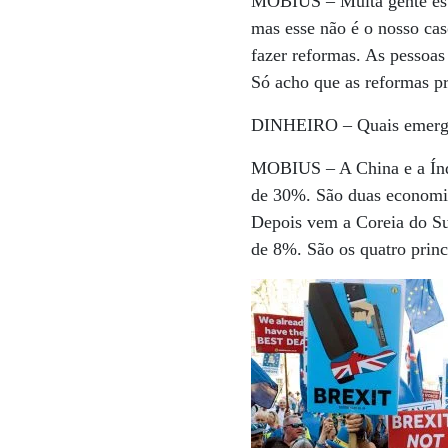
MOBIUS –
Muita gente es
mas esse não é o nosso ca
fazer reformas. As pessoa
Só acho que as reformas pr
DINHEIRO –
Quais emerge
MOBIUS –
A China e a Índ
de 30%. São duas economia
Depois vem a Coreia do Su
de 8%. São os quatro prin