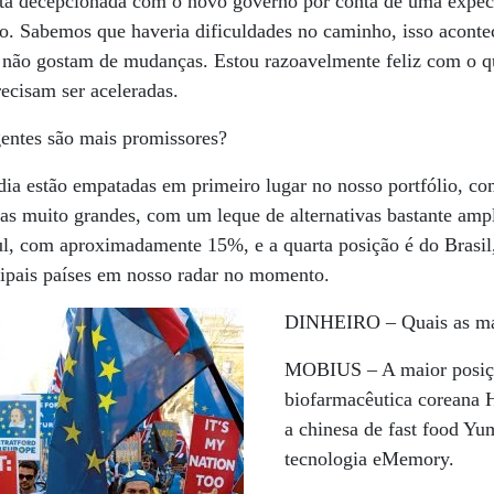
tá decepcionada com o novo governo por conta de uma expecta
so. Sabemos que haveria dificuldades no caminho, isso acont
s não gostam de mudanças. Estou razoavelmente feliz com o q
ecisam ser aceleradas.
ntes são mais promissores?
ia estão empatadas em primeiro lugar no nosso portfólio, com
s muito grandes, com um leque de alternativas bastante ampl
l, com aproximadamente 15%, e a quarta posição é do Brasil
cipais países em nosso radar no momento.
DINHEIRO –
Quais as ma
MOBIUS –
A maior posiç
biofarmacêutica coreana
a chinesa de fast food Yu
tecnologia eMemory.