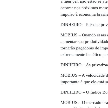
a meu ver, não estão se at
ocorrer nos próximos meses
impulso à economia brasile
DINHEIRO –
Por que priv
MOBIUS –
Quando essas e
aumentar sua produtividade
tornarão pagadoras de impo
extremamente benéfico pa
DINHEIRO –
As privatiza
MOBIUS –
A velocidade d
importante é que ele está 
DINHEIRO –
O Índice Bov
MOBIUS –
O mercado brasi