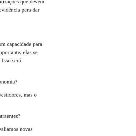
vatizações que devem
evidência para dar
om capacidade para
portante, elas se
 Isso será
conomia?
estidores, mas o
atraentes?
avaliamos novas