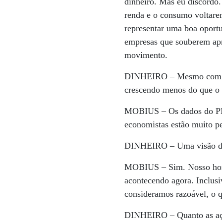
dinheiro. Mas eu discordo
renda e o consumo voltarem
representar uma boa oport
empresas que souberem apr
movimento.
DINHEIRO –
Mesmo com a
crescendo menos do que o 
MOBIUS –
Os dados do PIB
economistas estão muito p
DINHEIRO –
Uma visão de
MOBIUS –
Sim. Nosso hor
acontecendo agora. Inclus
consideramos razoável, o 
DINHEIRO –
Quanto as aç