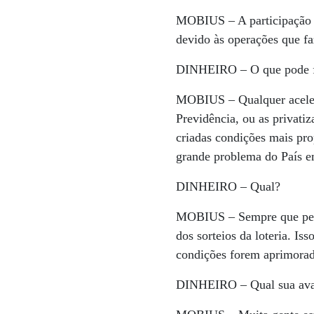
MOBIUS –
A participação 
devido às operações que f
DINHEIRO –
O que pode f
MOBIUS –
Qualquer acele
Previdência, ou as privati
criadas condições mais pr
grande problema do País e
DINHEIRO –
Qual?
MOBIUS –
Sempre que pen
dos sorteios da loteria. Is
condições forem aprimorada
DINHEIRO –
Qual sua ava