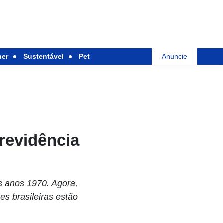
her
Sustentável
Pet
Anuncie
Previdência
s anos 1970. Agora,
es brasileiras estão