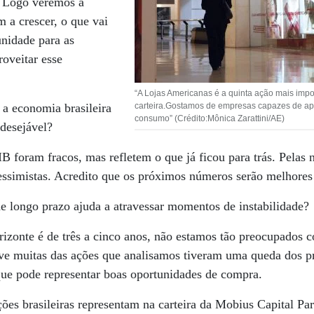
. Logo veremos a
 a crescer, o que vai
unidade para as
oveitar esse
“A Lojas Americanas é a quinta ação mais imp
 economia brasileira
carteira.Gostamos de empresas capazes de ap
consumo” (Crédito:Mônica Zarattini/AE)
desejável?
 foram fracos, mas refletem o que já ficou para trás. Pelas n
essimistas. Acredito que os próximos números serão melhores
 longo prazo ajuda a atravessar momentos de instabilidade?
izonte é de três a cinco anos, não estamos tão preocupados c
ive muitas das ações que analisamos tiveram uma queda dos p
que pode representar boas oportunidades de compra.
ões brasileiras representam na carteira da Mobius Capital Par