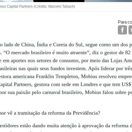
ius Capital Partners (Crédito: Marcelo Tabach)
Para co
 ao lado de China, Índia e Coreia do Sul, segue como um dos 
 “O mercado brasileiro é muito atraente”, diz o gestor de 8
te em aportes nos setores de consumo, por meio das Lojas Am
sileiras nas quais seus fundos investem. Após liderar por trê
estora americana Franklin Templeton, Mobius resolveu empr
Capital Partners, gestora com sede em Londres e que tem US$
or sua paixão pelo carnaval brasileiro, Mobius falou sobre po
r vê a tramitação da reforma da Previdência?
stidores estão dando muita atenção à aprovação da reforma d