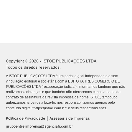
Copyright © 2026 - ISTOÉ PUBLICAÇÕES LTDA
Todos os direitos reservados.
A ISTOÉ PUBLICAÇÕES LTDA é um portal digital independente e sem
vinculação editorial e societária com a EDITORA TRES COMÉRCIO DE
PUBLICACÕES LTDA (recuperação judicial). Informamos também que não
realizamos cobranças e que também não oferecemos cancelamento do
contrato de assinatura da revista impressa de nome ISTOÉ, tampouco
autorizamos terceiros a fazê-lo, nos responsabilizamos apenas pelo
https://istoe.com.br
conteúdo digital “
” e seus respectivos sites.
|
Política de Privacidade
Assessoria de Imprensa:
grupoentre.imprensa@agenciafr.com.br