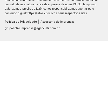
realizamos cobranças e que também não oferecemos cancelamento do
contrato de assinatura da revista impressa de nome ISTOÉ, tampouco
autorizamos terceiros a fazê-lo, nos responsabilizamos apenas pelo
https://istoe.com.br
conteúdo digital “
” e seus respectivos sites.
|
Política de Privacidade
Assessoria de Imprensa:
grupoentre.imprensa@agenciafr.com.br