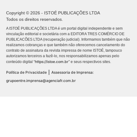
Copyright © 2026 - ISTOÉ PUBLICAÇÕES LTDA
Todos os direitos reservados.
A ISTOÉ PUBLICAÇÕES LTDA é um portal digital independente e sem
vinculação editorial e societária com a EDITORA TRES COMÉRCIO DE
PUBLICACÕES LTDA (recuperação judicial). Informamos também que não
realizamos cobranças e que também não oferecemos cancelamento do
contrato de assinatura da revista impressa de nome ISTOÉ, tampouco
autorizamos terceiros a fazê-lo, nos responsabilizamos apenas pelo
https://istoe.com.br
conteúdo digital “
” e seus respectivos sites.
|
Política de Privacidade
Assessoria de Imprensa:
grupoentre.imprensa@agenciafr.com.br