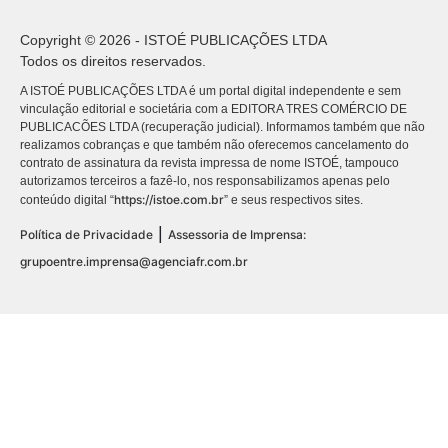
Copyright © 2026 - ISTOÉ PUBLICAÇÕES LTDA
Todos os direitos reservados.
A ISTOÉ PUBLICAÇÕES LTDA é um portal digital independente e sem
vinculação editorial e societária com a EDITORA TRES COMÉRCIO DE
PUBLICACÕES LTDA (recuperação judicial). Informamos também que não
realizamos cobranças e que também não oferecemos cancelamento do
contrato de assinatura da revista impressa de nome ISTOÉ, tampouco
autorizamos terceiros a fazê-lo, nos responsabilizamos apenas pelo
https://istoe.com.br
conteúdo digital “
” e seus respectivos sites.
|
Política de Privacidade
Assessoria de Imprensa:
grupoentre.imprensa@agenciafr.com.br