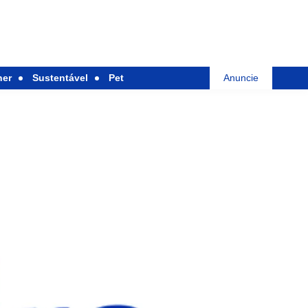
her
Sustentável
Pet
Anuncie