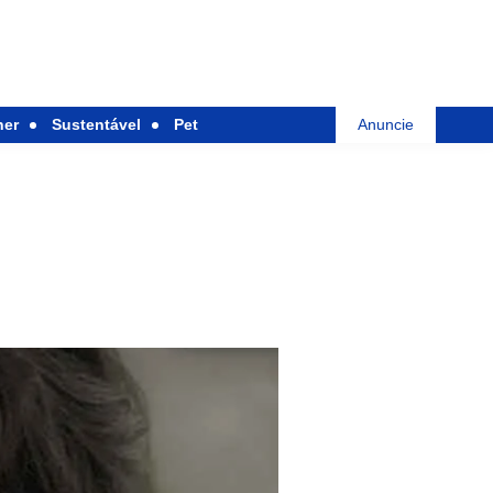
her
Sustentável
Pet
Anuncie