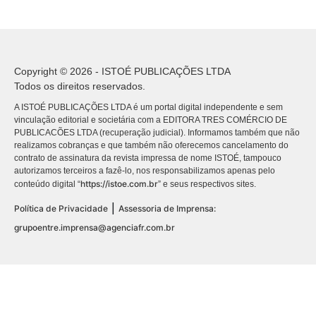
Copyright © 2026 - ISTOÉ PUBLICAÇÕES LTDA
Todos os direitos reservados.
A ISTOÉ PUBLICAÇÕES LTDA é um portal digital independente e sem
vinculação editorial e societária com a EDITORA TRES COMÉRCIO DE
PUBLICACÕES LTDA (recuperação judicial). Informamos também que não
realizamos cobranças e que também não oferecemos cancelamento do
contrato de assinatura da revista impressa de nome ISTOÉ, tampouco
autorizamos terceiros a fazê-lo, nos responsabilizamos apenas pelo
https://istoe.com.br
conteúdo digital “
” e seus respectivos sites.
|
Política de Privacidade
Assessoria de Imprensa:
grupoentre.imprensa@agenciafr.com.br