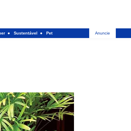
her
Sustentável
Pet
Anuncie