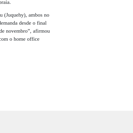
raia.
iu (Juquehy), ambos no
 demanda desde o final
sde novembro”, afirmou
 com o home office