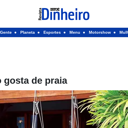
Gente
Planeta
Esportes
Menu
Motorshow
Mul
 gosta de praia