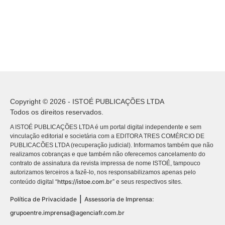
Copyright © 2026 - ISTOÉ PUBLICAÇÕES LTDA
Todos os direitos reservados.
A ISTOÉ PUBLICAÇÕES LTDA é um portal digital independente e sem
vinculação editorial e societária com a EDITORA TRES COMÉRCIO DE
PUBLICACÕES LTDA (recuperação judicial). Informamos também que não
realizamos cobranças e que também não oferecemos cancelamento do
contrato de assinatura da revista impressa de nome ISTOÉ, tampouco
autorizamos terceiros a fazê-lo, nos responsabilizamos apenas pelo
https://istoe.com.br
conteúdo digital “
” e seus respectivos sites.
|
Política de Privacidade
Assessoria de Imprensa:
grupoentre.imprensa@agenciafr.com.br