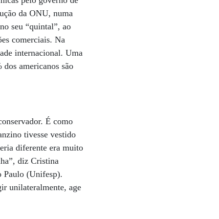
ímicas pelo governo de
solução da ONU, numa
o seu “quintal”, ao
ões comerciais. Na
dade internacional. Uma
6% dos americanos são
 conservador. É como
anzino tivesse vestido
ria diferente era muito
ha”, diz Cristina
o Paulo (Unifesp).
r unilateralmente, age