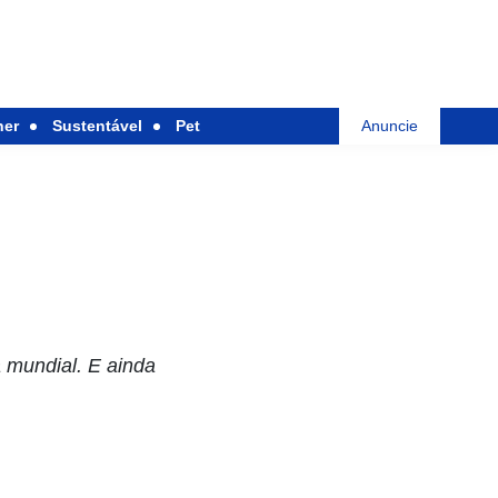
her
Sustentável
Pet
Anuncie
 mundial. E ainda