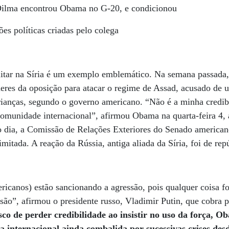
ilma encontrou Obama no G-20, e condicionou
es políticas criadas pelo colega
litar na Síria é um exemplo emblemático. Na semana passad
deres da oposição para atacar o regime de Assad, acusado de 
rianças, segundo o governo americano. “Não é a minha credib
 comunidade internacional”, afirmou Obama na quarta-feira 4, a
o dia, a Comissão de Relações Exteriores do Senado american
mitada. A reação da Rússia, antiga aliada da Síria, foi de re
ericanos) estão sancionando a agressão, pois qualquer coisa f
o”, afirmou o presidente russo, Vladimir Putin, que cobra p
co de perder credibilidade ao insistir no uso da força, O
internacional ainda combalida por sucessivas crises des