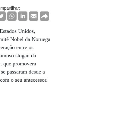
mpartilhar:
 Estados Unidos,
omitê Nobel da Noruega
peração entre os
famoso slogan da
h, que promovera
 se passaram desde a
e com o seu antecessor.