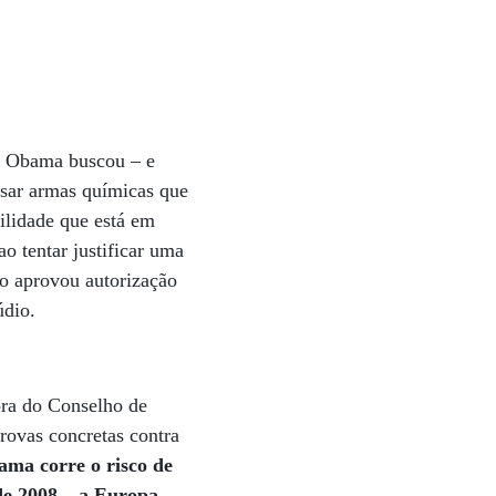
a, Obama buscou – e
usar armas químicas que
ilidade que está em
o tentar justificar uma
o aprovou autorização
púdio.
ora do Conselho de
rovas concretas contra
bama corre o risco de
de 2008 – a Europa,