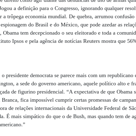
e direito como agir diante das denúncias de uso de armas qu
. Jogou a definição para o Congresso, ignorando qualquer re
r a trôpega economia mundial. De quebra, arrumou confusão n
spionagem do Brasil e do México, que pode azedar as relaç
ão, Obama tem decepcionado o seu eleitorado e toda a comuni
stituto Ipsos e pela agência de notícias Reuters mostra que 5
o, o presidente democrata se parece mais com um republicano
ngton, a sede do governo americano, aquele político alto e fr
çada de figurino presidencial. “A expectativa de que Obama se
a Branca, fica impossível cumprir certas promessas de campan
ora de relações internacionais da Universidade Federal de Sã
. É mais simpático do que o de Bush, mas quando tem de agi
 americano.”