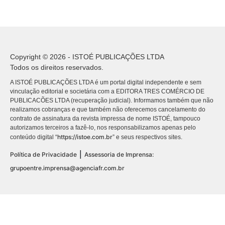
Copyright © 2026 - ISTOÉ PUBLICAÇÕES LTDA
Todos os direitos reservados.
A ISTOÉ PUBLICAÇÕES LTDA é um portal digital independente e sem
vinculação editorial e societária com a EDITORA TRES COMÉRCIO DE
PUBLICACÕES LTDA (recuperação judicial). Informamos também que não
realizamos cobranças e que também não oferecemos cancelamento do
contrato de assinatura da revista impressa de nome ISTOÉ, tampouco
autorizamos terceiros a fazê-lo, nos responsabilizamos apenas pelo
https://istoe.com.br
conteúdo digital “
” e seus respectivos sites.
|
Política de Privacidade
Assessoria de Imprensa:
grupoentre.imprensa@agenciafr.com.br