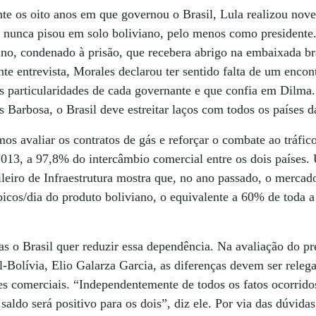
te os oito anos em que governou o Brasil, Lula realizou nove v
f nunca pisou em solo boliviano, pelo menos como presidente
no, condenado à prisão, que recebera abrigo na embaixada br
nte entrevista, Morales declarou ter sentido falta de um encon
 particularidades de cada governante e que confia em Dilma.
 Barbosa, o Brasil deve estreitar laços com todos os países 
os avaliar os contratos de gás e reforçar o combate ao tráfic
2013, a 97,8% do intercâmbio comercial entre os dois países
ileiro de Infraestrutura mostra que, no ano passado, o mercad
icos/dia do produto boliviano, o equivalente a 60% de toda 
as o Brasil quer reduzir essa dependência. Na avaliação do p
l-Bolívia, Elio Galarza Garcia, as diferenças devem ser rele
es comerciais. “Independentemente de todos os fatos ocorrido
saldo será positivo para os dois”, diz ele. Por via das dúvidas