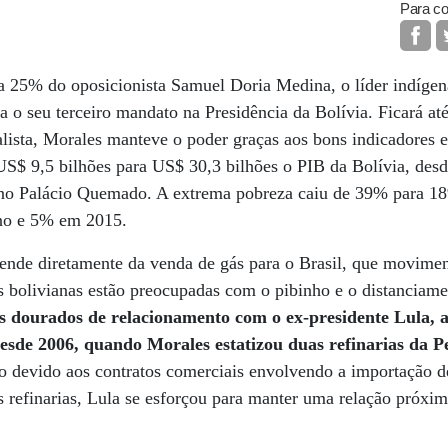
Para co
 25% do oposicionista Samuel Doria Medina, o líder indígen
a o seu terceiro mandato na Presidência da Bolívia. Ficará a
lista, Morales manteve o poder graças aos bons indicadores 
 US$ 9,5 bilhões para US$ 30,3 bilhões o PIB da Bolívia, des
z no Palácio Quemado. A extrema pobreza caiu de 39% para 1
ano e 5% em 2015.
ende diretamente da venda de gás para o Brasil, que movime
s bolivianas estão preocupadas com o pibinho e o distanciame
 dourados de relacionamento com o ex-presidente Lula, a 
sde 2006, quando Morales estatizou duas refinarias da P
o devido aos contratos comerciais envolvendo a importação de
 refinarias, Lula se esforçou para manter uma relação próxi