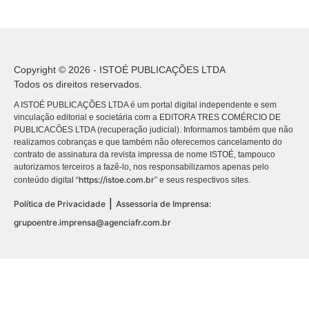
Copyright © 2026 - ISTOÉ PUBLICAÇÕES LTDA
Todos os direitos reservados.
A ISTOÉ PUBLICAÇÕES LTDA é um portal digital independente e sem
vinculação editorial e societária com a EDITORA TRES COMÉRCIO DE
PUBLICACÕES LTDA (recuperação judicial). Informamos também que não
realizamos cobranças e que também não oferecemos cancelamento do
contrato de assinatura da revista impressa de nome ISTOÉ, tampouco
autorizamos terceiros a fazê-lo, nos responsabilizamos apenas pelo
https://istoe.com.br
conteúdo digital “
” e seus respectivos sites.
|
Política de Privacidade
Assessoria de Imprensa:
grupoentre.imprensa@agenciafr.com.br