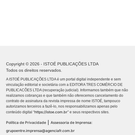
Copyright © 2026 - ISTOÉ PUBLICAÇÕES LTDA
Todos os direitos reservados.
A ISTOÉ PUBLICAÇÕES LTDA é um portal digital independente e sem
vinculação editorial e societária com a EDITORA TRES COMÉRCIO DE
PUBLICACÕES LTDA (recuperação judicial). Informamos também que não
realizamos cobranças e que também não oferecemos cancelamento do
contrato de assinatura da revista impressa de nome ISTOÉ, tampouco
autorizamos terceiros a fazê-lo, nos responsabilizamos apenas pelo
https://istoe.com.br
conteúdo digital “
” e seus respectivos sites.
|
Política de Privacidade
Assessoria de Imprensa:
grupoentre.imprensa@agenciafr.com.br