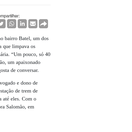
mpartilhar:
no bairro Batel, um dos
ia que limpava os
nária. “Um pouco, só 40
mão, um apaixonado
gosta de conversar.
advogado e dono de
estação de trem de
a até eles. Com o
mbra Salomão, em