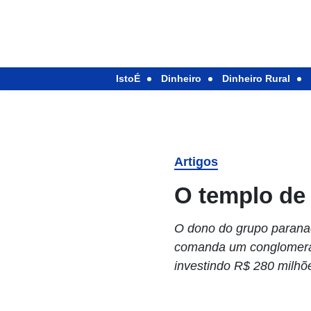
IstoÉ
Dinheiro
Dinheiro Rural
Artigos
O templo de
O dono do grupo paranae
comanda um conglomerad
investindo R$ 280 milhõ