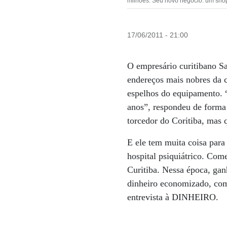
milhões. Seu novo negócio: um sho
17/06/2011 - 21:00
O empresário curitibano Sa
endereços mais nobres da c
espelhos do equipamento. 
anos”, respondeu de form
torcedor do Coritiba, mas 
E ele tem muita coisa para
hospital psiquiátrico. Com
Curitiba. Nessa época, gan
dinheiro economizado, com
entrevista à DINHEIRO.