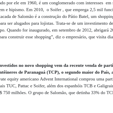
dado por ele em 1960, é um conglomerado com interesses em 
agem e hipismo. Em 2010, o Soifer , que emprega 2,5 mil func
tacada de Salomão é a construção do Pátio Batel, um shoppin
ara ser alugados para lojistas. Trata-se de um investimento d
upo. Quando for inaugurado, em setembro de 2012, abrigará 2
ra construir esse shopping”, diz o empresário, que visita dia
 investidos no novo shopping vem da recente venda de par
ntêineres de Paranaguá (TCP), o segundo maior do País, 
ate equity americano Advent International comprou uma par
ais TUC, Pattac e Soifer, além dos espanhóis TCB e Galigrai
$ 750 milhões. O grupo de Salomão, que detinha 33% do TCP,