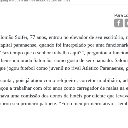
pping em que está investindo R$ 280 milhões
Para co
lomão Soifer, 77 anos, entrou no elevador de seu escritório, 
apital paranaense, quando foi interpelado por uma funcionár
“Faz tempo que o senhor trabalha aqui?”, perguntou a funcio
a bem-humorada Salomão, como gosta de ser chamado. Salo
que jogou futebol como juvenil no rival Atlético Paranaense, 
 contar, pois já atuou como relojoeiro, corretor imobiliário, 
eçou a trabalhar com oito anos como carregador de malas na 
hava uma comissão dos donos de hotéis por cliente que levav
prou seu primeiro patinete. “Foi o meu primeiro ativo”, le