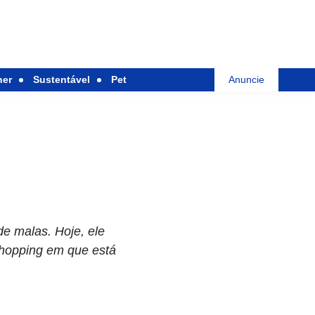
her
Sustentável
Pet
Anuncie
e malas. Hoje, ele
hopping em que está