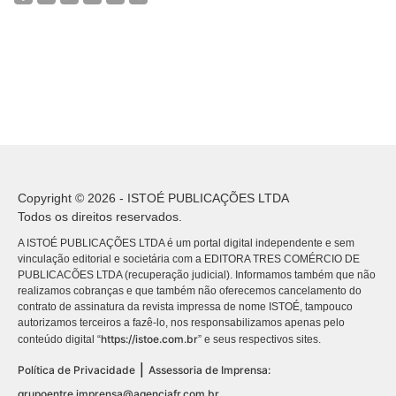
Copyright © 2026 - ISTOÉ PUBLICAÇÕES LTDA
Todos os direitos reservados.
A ISTOÉ PUBLICAÇÕES LTDA é um portal digital independente e sem
vinculação editorial e societária com a EDITORA TRES COMÉRCIO DE
PUBLICACÕES LTDA (recuperação judicial). Informamos também que não
realizamos cobranças e que também não oferecemos cancelamento do
contrato de assinatura da revista impressa de nome ISTOÉ, tampouco
autorizamos terceiros a fazê-lo, nos responsabilizamos apenas pelo
https://istoe.com.br
conteúdo digital “
” e seus respectivos sites.
|
Política de Privacidade
Assessoria de Imprensa:
grupoentre.imprensa@agenciafr.com.br