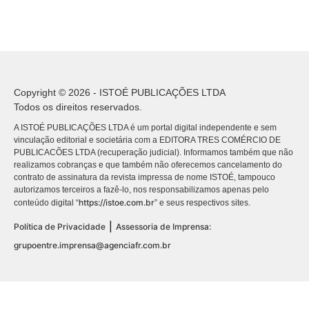
Copyright © 2026 - ISTOÉ PUBLICAÇÕES LTDA
Todos os direitos reservados.
A ISTOÉ PUBLICAÇÕES LTDA é um portal digital independente e sem
vinculação editorial e societária com a EDITORA TRES COMÉRCIO DE
PUBLICACÕES LTDA (recuperação judicial). Informamos também que não
realizamos cobranças e que também não oferecemos cancelamento do
contrato de assinatura da revista impressa de nome ISTOÉ, tampouco
autorizamos terceiros a fazê-lo, nos responsabilizamos apenas pelo
https://istoe.com.br
conteúdo digital “
” e seus respectivos sites.
|
Política de Privacidade
Assessoria de Imprensa:
grupoentre.imprensa@agenciafr.com.br