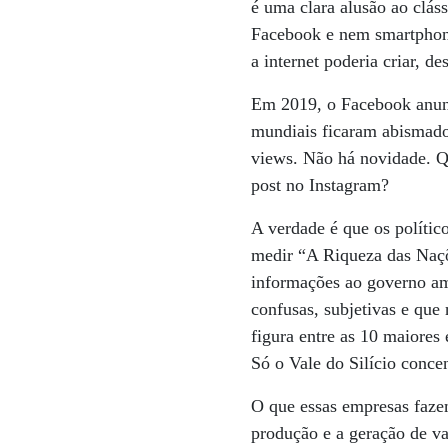
é uma clara alusão ao clá
Facebook e nem smartphone
a internet poderia criar, d
Em 2019, o Facebook anunc
mundiais ficaram abismados
views. Não há novidade. Q
post no Instagram?
A verdade é que os polític
medir “A Riqueza das Naçõ
informações ao governo am
confusas, subjetivas e que
figura entre as 10 maiore
Só o Vale do Silício conce
O que essas empresas fazem
produção e a geração de va