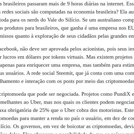
 brasileiros passaram mais de 9 horas diárias na internet. Es
as redes sociais são computadas na economia brasileira? Ela 
toda para os nerds do Vale do Silício. Se um australiano com
s produtos para brasileiros, que ganha é uma empresa nos EU
issos quanto à exploração de seus cidadãos pelas grandes em
cebook, não deve ser aprovada pelos acionistas, pois seus inv
r lucros em dólares por tokens virtuais. Mas existem projetos
 apenas para enriquecer uma empresa, mas também para estimu
eus usuários. A rede social Steemit, que já conta com uma com
ilhamento e interação com os posts por meio das criptomoedas
a criptomoeda que pode ser negociada. Projetos como PundiX 
melhantes ao Uber, mas nos quais os clientes podem negociar
taxa obrigatória de 25% que o Uber cobra dos motoristas. Est
moedas para manter a renda no país o usuário, em dez de con
lício. Os governos, em vez de boicotar as criptomoedas, dev