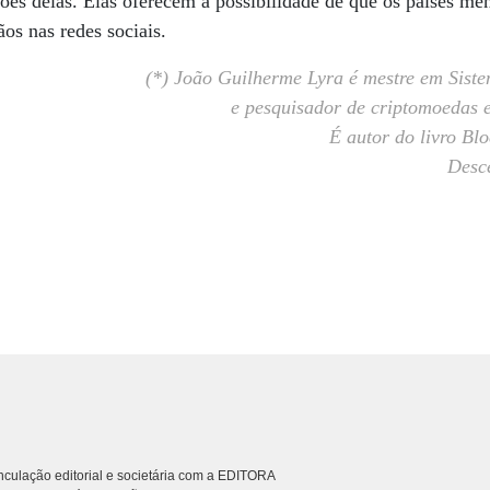
ões delas. Elas oferecem a possibilidade de que os países m
os nas redes sociais.
(*) João Guilherme Lyra é mestre em Sist
e pesquisador de criptomoedas e
É autor do livro Bl
Desce
culação editorial e societária com a EDITORA