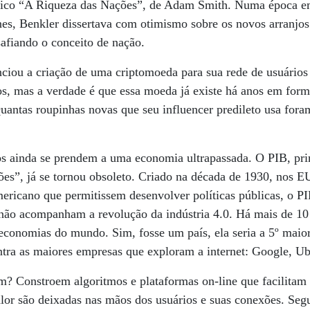
ssico “A Riqueza das Nações”, de Adam Smith. Numa época em
s, Benkler dissertava com otimismo sobre os novos arranjo
esafiando o conceito de nação.
iou a criação de uma criptomoeda para sua rede de usuários
, mas a verdade é que essa moeda já existe há anos em forma
uantas roupinhas novas que seu influencer predileto usa fo
os ainda se prendem a uma economia ultrapassada. O PIB, prin
es”, já se tornou obsoleto. Criado na década de 1930, nos E
ericano que permitissem desenvolver políticas públicas, o P
 não acompanham a revolução da indústria 4.0. Há mais de 10 
s economias do mundo. Sim, fosse um país, ela seria a 5º ma
ntra as maiores empresas que exploram a internet: Google, U
? Constroem algoritmos e plataformas on-line que facilitam 
lor são deixadas nas mãos dos usuários e suas conexões. Seg