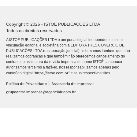
Copyright © 2026 - ISTOÉ PUBLICAÇÕES LTDA
Todos os direitos reservados.
A ISTOÉ PUBLICAÇÕES LTDA é um portal digital independente e sem
vinculação editorial e societária com a EDITORA TRES COMÉRCIO DE
PUBLICACÕES LTDA (recuperação judicial). Informamos também que não
realizamos cobranças e que também não oferecemos cancelamento do
contrato de assinatura da revista impressa de nome ISTOÉ, tampouco
autorizamos terceiros a fazê-lo, nos responsabilizamos apenas pelo
https://istoe.com.br
conteúdo digital “
” e seus respectivos sites.
|
Política de Privacidade
Assessoria de Imprensa:
grupoentre.imprensa@agenciafr.com.br