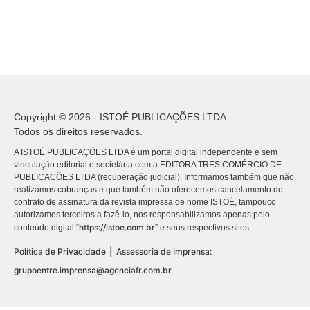
Copyright © 2026 - ISTOÉ PUBLICAÇÕES LTDA
Todos os direitos reservados.
A ISTOÉ PUBLICAÇÕES LTDA é um portal digital independente e sem
vinculação editorial e societária com a EDITORA TRES COMÉRCIO DE
PUBLICACÕES LTDA (recuperação judicial). Informamos também que não
realizamos cobranças e que também não oferecemos cancelamento do
contrato de assinatura da revista impressa de nome ISTOÉ, tampouco
autorizamos terceiros a fazê-lo, nos responsabilizamos apenas pelo
https://istoe.com.br
conteúdo digital “
” e seus respectivos sites.
|
Política de Privacidade
Assessoria de Imprensa:
grupoentre.imprensa@agenciafr.com.br