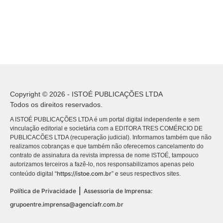
Copyright © 2026 - ISTOÉ PUBLICAÇÕES LTDA
Todos os direitos reservados.
A ISTOÉ PUBLICAÇÕES LTDA é um portal digital independente e sem
vinculação editorial e societária com a EDITORA TRES COMÉRCIO DE
PUBLICACÕES LTDA (recuperação judicial). Informamos também que não
realizamos cobranças e que também não oferecemos cancelamento do
contrato de assinatura da revista impressa de nome ISTOÉ, tampouco
autorizamos terceiros a fazê-lo, nos responsabilizamos apenas pelo
https://istoe.com.br
conteúdo digital “
” e seus respectivos sites.
|
Política de Privacidade
Assessoria de Imprensa:
grupoentre.imprensa@agenciafr.com.br