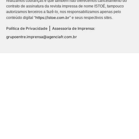
realizamos cobranças e que também não oferecemos cancelamento do
contrato de assinatura da revista impressa de nome ISTOÉ, tampouco
autorizamos terceiros a fazê-lo, nos responsabilizamos apenas pelo
https://istoe.com.br
conteúdo digital “
” e seus respectivos sites.
|
Política de Privacidade
Assessoria de Imprensa:
grupoentre.imprensa@agenciafr.com.br