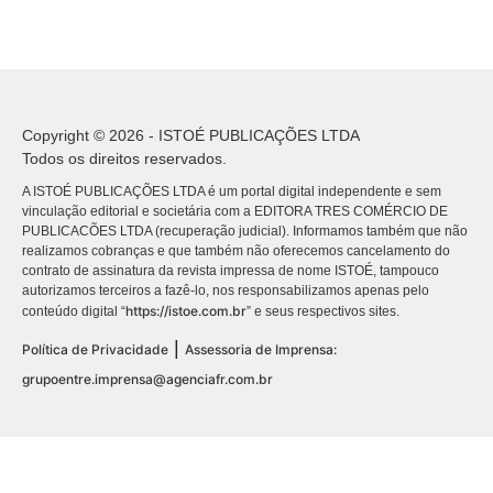
Copyright © 2026 - ISTOÉ PUBLICAÇÕES LTDA
Todos os direitos reservados.
A ISTOÉ PUBLICAÇÕES LTDA é um portal digital independente e sem
vinculação editorial e societária com a EDITORA TRES COMÉRCIO DE
PUBLICACÕES LTDA (recuperação judicial). Informamos também que não
realizamos cobranças e que também não oferecemos cancelamento do
contrato de assinatura da revista impressa de nome ISTOÉ, tampouco
autorizamos terceiros a fazê-lo, nos responsabilizamos apenas pelo
https://istoe.com.br
conteúdo digital “
” e seus respectivos sites.
|
Política de Privacidade
Assessoria de Imprensa:
grupoentre.imprensa@agenciafr.com.br