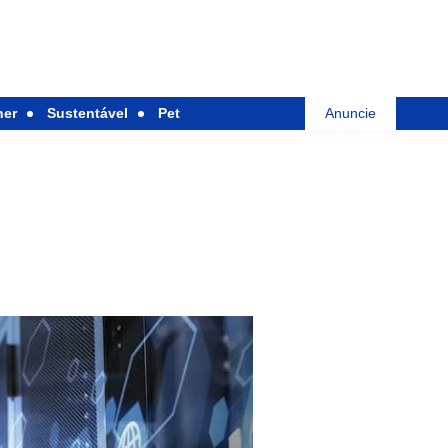
her
Sustentável
Pet
Anuncie