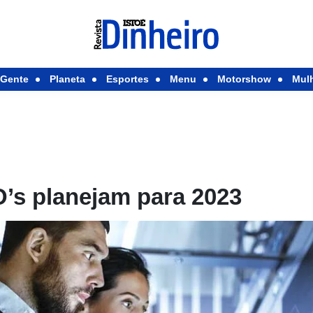
Gente
Planeta
Esportes
Menu
Motorshow
Mul
O’s planejam para 2023