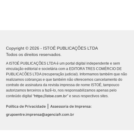
Copyright © 2026 - ISTOÉ PUBLICAÇÕES LTDA
Todos os direitos reservados.
A ISTOÉ PUBLICAÇÕES LTDA é um portal digital independente e sem
vinculação editorial e societária com a EDITORA TRES COMÉRCIO DE
PUBLICACÕES LTDA (recuperação judicial). Informamos também que não
realizamos cobranças e que também não oferecemos cancelamento do
contrato de assinatura da revista impressa de nome ISTOÉ, tampouco
autorizamos terceiros a fazê-lo, nos responsabilizamos apenas pelo
https://istoe.com.br
conteúdo digital “
” e seus respectivos sites.
|
Política de Privacidade
Assessoria de Imprensa:
grupoentre.imprensa@agenciafr.com.br