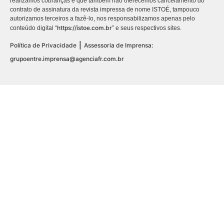
realizamos cobranças e que também não oferecemos cancelamento do
contrato de assinatura da revista impressa de nome ISTOÉ, tampouco
autorizamos terceiros a fazê-lo, nos responsabilizamos apenas pelo
https://istoe.com.br
conteúdo digital “
” e seus respectivos sites.
|
Política de Privacidade
Assessoria de Imprensa:
grupoentre.imprensa@agenciafr.com.br